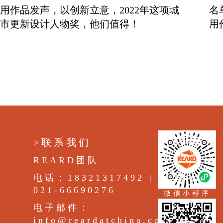
用作品发声，以创新立意，2022年这项城
名
市更新设计人物奖，他们值得！
用
>联系我们
REARD团队
电话：18321317492 |
021-66690276
微信小程序
电子邮件：
info@reardatchina.com